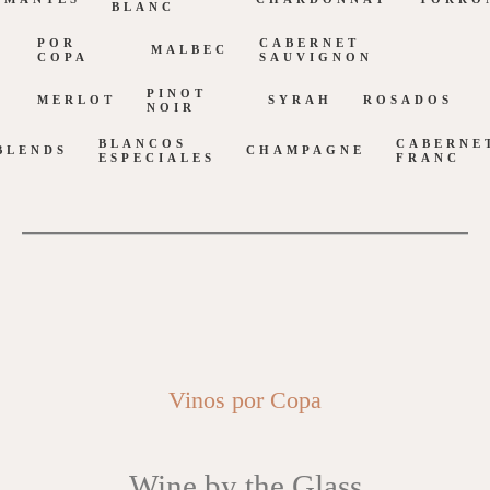
BLANC
POR
CABERNET
MALBEC
COPA
SAUVIGNON
PINOT
MERLOT
SYRAH
ROSADOS
NOIR
BLANCOS
CABERNE
BLENDS
CHAMPAGNE
ESPECIALES
FRANC
Vinos por Copa
Wine by the Glass