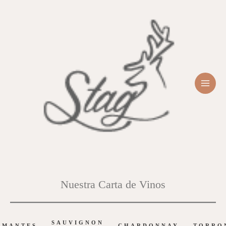
Ir
al
contenido
MA
ME
Nuestra Carta de Vinos
SAUVIGNON
UMANTES
CHARDONNAY
TORRO